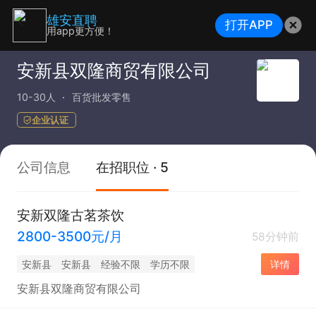
雄安直聘
打开APP
用app更方便！
安新县双隆商贸有限公司
10-30人
百货批发零售
企业认证
公司信息
在招职位 · 5
安新双隆古茗茶饮
2800-3500元/月
58分钟前
安新县
安新县
经验不限
学历不限
详情
安新县双隆商贸有限公司