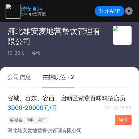
雄安直聘
打开APP
用app更方便！
河北雄安麦地营餐饮管理有
限公司
10-30人
餐饮
公司信息
在招职位 · 2
容城、容东、容西、启动区紫燕百味鸡招店员
3000-20000元/月
07-05 15:56
容城县
1年
高中
详情
河北雄安麦地营餐饮管理有限公司