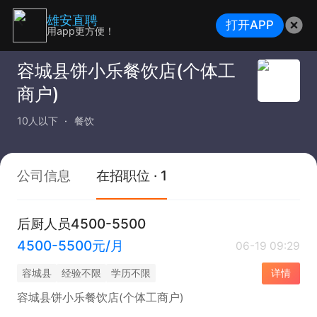
雄安直聘
打开APP
用app更方便！
容城县饼小乐餐饮店(个体工
商户)
10人以下
餐饮
公司信息
在招职位 · 1
后厨人员4500-5500
4500-5500元/月
06-19 09:29
容城县
经验不限
学历不限
详情
容城县饼小乐餐饮店(个体工商户)