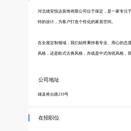
河北雄安悦达装饰有限公司位于保定，是一家专注于
特的设计，为客户打造个性化的家居空间。

在全屋定制领域，我们始终秉持着专业、用心的态
风格，还是欧式古典风格，亦或是中式传统风格，我
公司拥有一支经验丰富、富有创造力的团队，他们
公司地址
户的沟通交流，深入了解他们的生活习惯和审美偏好
雄县将台路219号
选择河北雄安悦达装饰有限公司，就是选择高品质
的家园，让您的家焕然一新，充满温馨与舒适。
在招职位