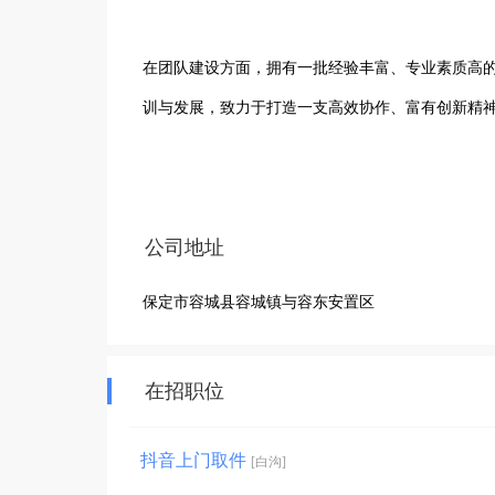
在团队建设方面，拥有一批经验丰富、专业素质高
训与发展，致力于打造一支高效协作、富有创新精神
在业务范围上，涵盖了货物运输、仓储管理、配送
物流信息的高效整合与共享，提高了物流运作的效率
公司地址
保定市容城县容城镇与容东安置区
公司始终坚持“客户至上、服务至上”的宗旨，以优
展业务，努力提升企业的核心竞争力。

在招职位
未来，保定运途物流有限公司将继续依托溪鸟平台
抖音上门取件
[白沟]
物流行业发展贡献力量，努力成为区域内具有影响