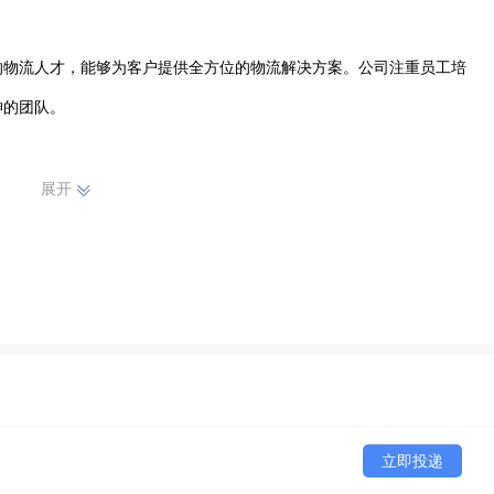
的物流人才，能够为客户提供全方位的物流解决方案。公司注重员工培
的团队。

等多个领域，能够满足不同客户的多样化需求。通过溪鸟平台，实现了
展开
和透明度。

质的服务赢得了客户的信赖和好评。在市场竞争中，不断创新，积极拓
，不断优化物流服务，加强与客户的合作，为推动容城县及周边地区的
立即投递
力的物流企业。