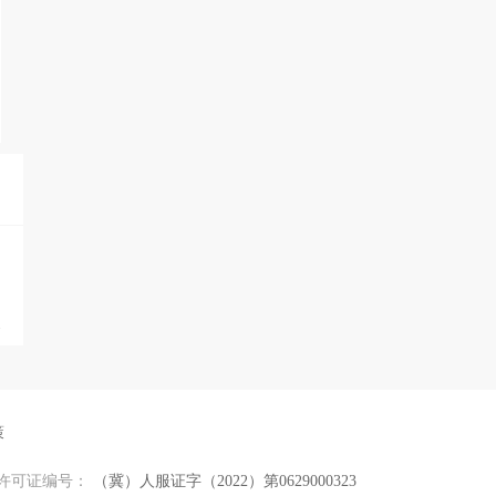
策
许可证编号：
（冀）人服证字（2022）第0629000323