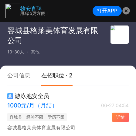
雄安直聘
打开APP
用app更方便！
容城县格莱美体育发展有限
公司
10-30人
其他
公司信息
在招职位 · 2
游泳池安全员
兼
1000元/月（月结）
06-27 04:54
容城县
经验不限
学历不限
详情
容城县格莱美体育发展有限公司