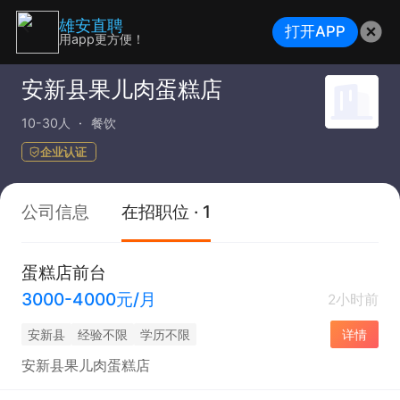
雄安直聘
打开APP
用app更方便！
安新县果儿肉蛋糕店
10-30人
餐饮
企业认证
公司信息
在招职位 · 1
蛋糕店前台
3000-4000元/月
2小时前
安新县
经验不限
学历不限
详情
安新县果儿肉蛋糕店