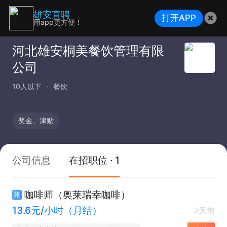
雄安直聘
打开APP
用app更方便！
河北雄安桐美餐饮管理有限
公司
10人以下
餐饮
奖金、津贴
公司信息
在招职位 · 1
咖啡师（奥莱瑞幸咖啡）
兼
13.6元/小时（月结）
2天前