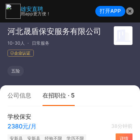
雄安直聘
打开APP
用app更方便！
河北晟盾保安服务有限公司
10-30人
日常服务
企业认证
五险
公司信息
在招职位 · 5
学校保安
2380元/月
38分钟前
安新县
安新县
经验不限
学历不限
详情