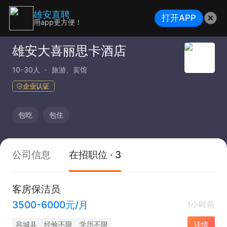
雄安直聘
打开APP
用app更方便！
雄安大喜丽思卡酒店
10-30人
旅游、宾馆
企业认证
包吃
包住
公司信息
在招职位 · 3
客房保洁员
3500-6000元/月
1小时前
容城县
经验不限
学历不限
详情