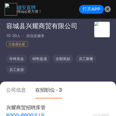
雄安直聘
打开APP
用app更方便！
容城县兴耀商贸有限公司
10-30人
农业及服务
企业认证
年终奖金
销售提成
全勤奖励
员工聚餐
员工旅游
公司信息
在招职位 · 3
兴耀商贸招聘库管
6000-6600元/月
55分钟前