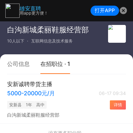
雄安直聘
打开APP
用app更方便！
白沟新城柔丽鞋服经营部
10人以下
互联网信息及技术服务
公司信息
在招职位 · 1
安新诚聘带货主播
5000-20000元/月
06-17 09:34
安新县
1年
高中
详情
白沟新城柔丽鞋服经营部