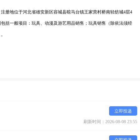
3日，注册地位于河北省雄安新区容城县晾马台镇王家营村桥南轻纺城4层4
围包括一般项目：玩具、动漫及游艺用品销售；玩具销售（除依法须经
）。
立即投递
刷新时间：2026-08-08 23:55