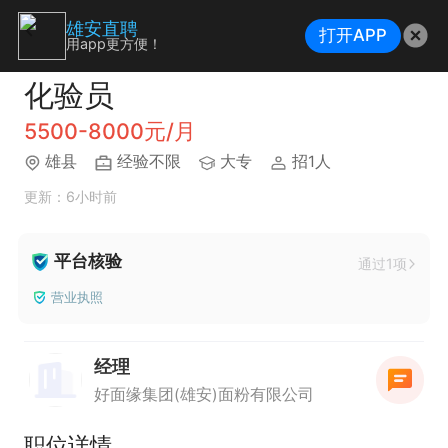
雄安直聘
打开APP
用app更方便！
化验员
5500-8000元/月
雄县
经验不限
大专
招1人
更新：6小时前
平台核验
通过1项
营业执照
经理
好面缘集团(雄安)面粉有限公司
职位详情