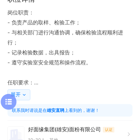
岗位职责：

- 负责产品的取样、检验工作；

- 与相关部门进行沟通协调，确保检验流程顺利进
行；

- 记录检验数据，出具报告；

- 遵守实验室安全规范和操作流程。

任职要求：

- 大专及以上学历，化学、生物、食品等相关专业优
展开
先；

联系我时请说是在
雄安直聘
上看到的，谢谢！
- 具备一定的实验操作能力；

- 工作认真细致，责任心强；

好面缘集团(雄安)面粉有限公司
认证
- 有相关工作经验者优先。
10-30人
其他