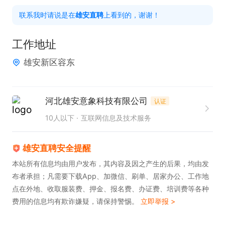
2. 拥有丰富的新媒体运营经验，熟悉微信平台规则与
联系我时请说是在
雄安直聘
上看到的，谢谢！
运营策略。

3. 具备良好的创意构思能力，能够产出吸引人的内
工作地址
容。

雄安新区容东
4. 拥有较强的沟通协作能力，能与团队成员有效配
合。

5. 拥有敏锐的市场洞察力，能及时捕捉行业动态与用
河北雄安意象科技有限公司
认证
户需求。
10人以下
互联网信息及技术服务
雄安直聘安全提醒
本站所有信息均由用户发布，其内容及因之产生的后果，均由发
布者承担；凡需要下载App、加微信、刷单、居家办公、工作地
点在外地、收取服装费、押金、报名费、办证费、培训费等各种
费用的信息均有欺诈嫌疑，请保持警惕。
立即举报 >