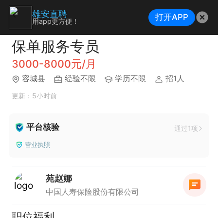
雄安直聘
打开APP
用app更方便！
保单服务专员
3000-8000元/月
容城县
经验不限
学历不限
招1人
更新：5小时前
平台核验
通过1项
营业执照
苑赵娜
中国人寿保险股份有限公司
职位福利