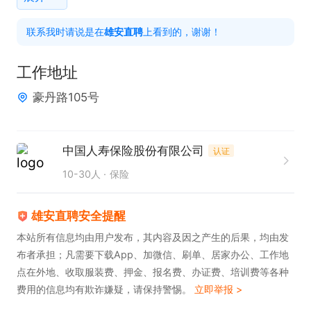
任职要求：

联系我时请说是在
雄安直聘
上看到的，谢谢！
1. 学历高中以上，大专及以上学历优先，具备较强学
习能力，渴望持续提升自我。

工作地址
2. 具备出色的适应能力与抗压能力，能在不同工作情
豪丹路105号
境中保持良好状态。

3. 拥有销售从业经验，自信且大方，展现专业形象。

4. 具备亲和力，沟通能力强，能与客户建立良好关
中国人寿保险股份有限公司
认证
系。

10-30人
保险
5. 熟练掌握相关技能，满足岗位工作需求。
雄安直聘安全提醒
本站所有信息均由用户发布，其内容及因之产生的后果，均由发
布者承担；凡需要下载App、加微信、刷单、居家办公、工作地
点在外地、收取服装费、押金、报名费、办证费、培训费等各种
费用的信息均有欺诈嫌疑，请保持警惕。
立即举报 >