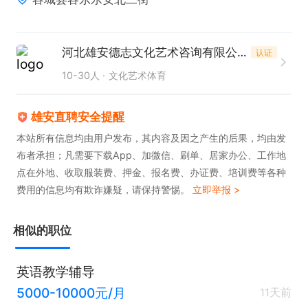
1. 具备扎实的初高数学专业知识，熟悉教学大纲与考
点。

2. 拥有良好的沟通能力，能与学生及家长有效交流。

河北雄安德志文化艺术咨询有限公司
认证
3. 掌握高效的辅导技巧，能够激发学生学习兴趣与潜
10-30人
文化艺术体育
能。

4. 工作认真负责，有耐心和毅力，能专注于学生辅
雄安直聘安全提醒
导。

本站所有信息均由用户发布，其内容及因之产生的后果，均由发
布者承担；凡需要下载App、加微信、刷单、居家办公、工作地
5. 持有相关学科教师资格证者优先考虑。
点在外地、收取服装费、押金、报名费、办证费、培训费等各种
费用的信息均有欺诈嫌疑，请保持警惕。
立即举报 >
相似的职位
英语教学辅导
5000-10000元/月
11天前