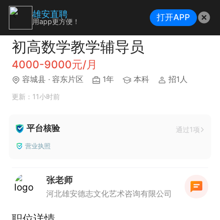
雄安直聘
打开APP
用app更方便！
初高数学教学辅导员
4000-9000元/月
容城县
· 容东片区
1年
本科
招1人
更新：11小时前
平台核验
通过1项
营业执照
张老师
河北雄安德志文化艺术咨询有限公司
职位详情