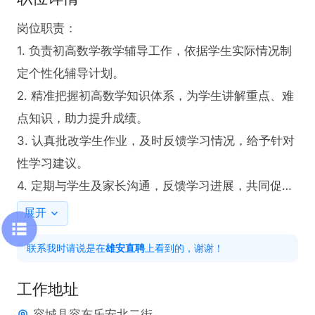
岗位职责：

1. 负责初高数学教学辅导工作，依据学生实际情况制
定个性化辅导计划。

2. 精准把握初高数学知识体系，为学生讲解重点、难
点知识，助力提升成绩。

3. 认真批改学生作业，及时反馈学习情况，给予针对
性学习建议。

4. 定期与学生及家长沟通，反馈学习进展，共同促进
学生成长。

展开
5. 参与教学研讨活动，不断优化教学辅导方案，提升
联系我时请说是在
雄安直聘
上看到的，谢谢！
教学质量。

工作地址
任职要求：

容城县容东乐安北二街