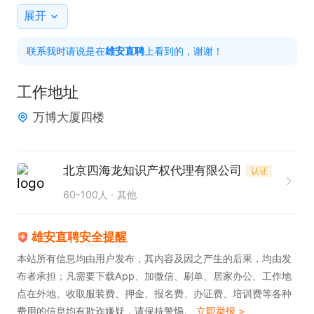
题。

展开
3. 掌握商务洽谈技巧，熟练应对各类商务场景。

联系我时请说是在
雄安直聘
上看到的，谢谢！
4. 拥有良好的职业素养，工作态度积极且严谨。

5. 对法定节假日休假制度、年终奖金、五险等福利有
工作地址
清晰的认知。

万博大厦四楼
6. 认可公司的员工晋升计划，积极追求职业发展。
北京四海龙知识产权代理有限公司
认证
60-100人
其他
雄安直聘安全提醒
本站所有信息均由用户发布，其内容及因之产生的后果，均由发
布者承担；凡需要下载App、加微信、刷单、居家办公、工作地
点在外地、收取服装费、押金、报名费、办证费、培训费等各种
费用的信息均有欺诈嫌疑，请保持警惕。
立即举报 >