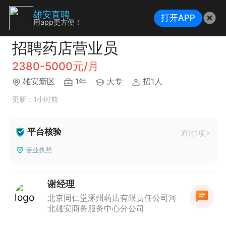
雄安直聘
打开APP
用app更方便！
招聘药店营业员
2380-5000元/月
雄安新区
1年
大专
招1人
更新：1小时前
平台核验
通过1项
营业执照
谢经理
北京同仁堂涿州药店有限责任公司河
北雄安商务服务中心分公司