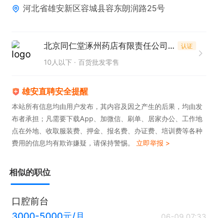
河北省雄安新区容城县容东朗润路25号
1. 药学或相关专业背景，具备扎实的专业知识。

2. 拥有相关工作经验者优先考虑，同时需持有中药调
剂员资格证。

北京同仁堂涿州药店有限责任公司河北雄安商务服务中心分公司
认证
3. 具备较强的沟通能力，能够与顾客进行有效的交
10人以下
百货批发零售
流，提供优质服务。

4. 拥有良好的服务意识，以顾客需求为导向，耐心解
雄安直聘安全提醒
答问题。

本站所有信息均由用户发布，其内容及因之产生的后果，均由发
布者承担；凡需要下载App、加微信、刷单、居家办公、工作地
5. 吃苦耐劳，能够承受工作压力，认真履行岗位职
点在外地、收取服装费、押金、报名费、办证费、培训费等各种
责。
费用的信息均有欺诈嫌疑，请保持警惕。
立即举报 >
相似的职位
口腔前台
3000-5000元/月
06-09 07:33