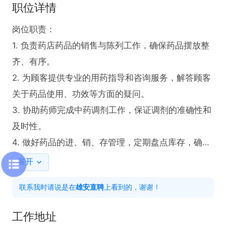
职位详情
岗位职责：

1. 负责药店药品的销售与陈列工作，确保药品摆放整
齐、有序。

2. 为顾客提供专业的用药指导和咨询服务，解答顾客
关于药品使用、功效等方面的疑问。

3. 协助药师完成中药调剂工作，保证调剂的准确性和
及时性。

4. 做好药品的进、销、存管理，定期盘点库存，确保
账实相符。

展开
5. 维护药店的环境卫生，营造整洁、舒适的购物环
联系我时请说是在
雄安直聘
上看到的，谢谢！
境。

工作地址
任职要求：
