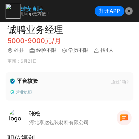
雄安直聘
打开APP
用app更方便！
诚聘业务经理
5000-9000元/月
雄县
经验不限
学历不限
招4人
更新：6月21日
平台核验
通过1项
营业执照
张松
河北泰达包装材料有限公司
职位福利