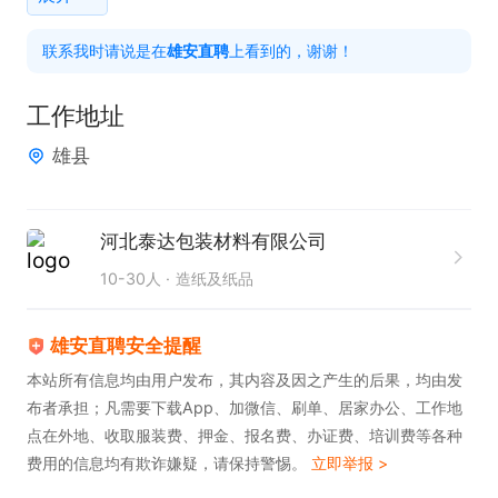
   - 指导和培训业务员，提升团队整体能力。

联系我时请说是在
雄安直聘
上看到的，谢谢！
   - 处理客户投诉，维护客户关系，提高客户满意
度。

工作地址
4. 跨部门协作  

雄县
   - 与其他部门（如产品、运营、市场等）保持良好
沟通，确保业务流程顺畅。

河北泰达包装材料有限公司
 薪资待遇：

10-30人
造纸及纸品
- 5000.00-9000.00元/月

雄安直聘安全提醒
岗位要求：

本站所有信息均由用户发布，其内容及因之产生的后果，均由发
布者承担；凡需要下载App、加微信、刷单、居家办公、工作地
- 有销售或业务管理经验者优先；

点在外地、收取服装费、押金、报名费、办证费、培训费等各种
- 具备良好的沟通能力和团队领导力；

费用的信息均有欺诈嫌疑，请保持警惕。
立即举报 >
- 对市场敏锐，有开拓精神；
