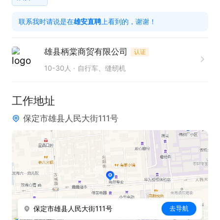
工作。

联系我时请说是在
雄安直聘
上看到的，谢谢！
任职要求：

雄县柄棠商贸有限公司
认证
1. 具备电动车维修组装相关工作经验者优先。

10-30人
自行车、缝纫机
2. 熟练掌握电动车维修及组装技能，持有相关技能证
书者更佳。

工作地址
3. 具备良好的动手能力和问题解决能力，能够独立完
保定市雄县人民大街111号
成工作任务。

4. 工作认真负责，有较强的责任心和团队协作精神。

5. 能够适应一定的工作强度，按时完成工作任务。

6. 拥有驾驶证，会开车者优先考虑。
保定市雄县人民大街111号
去导航