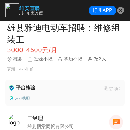
雄安直聘
打开APP
用app更方便！
雄县雅迪电动车招聘：维修组
装工
3000-4500元/月
雄县
经验不限
学历不限
招3人
更新：4小时前
平台核验
通过1项
营业执照
王经理
雄县柄棠商贸有限公司