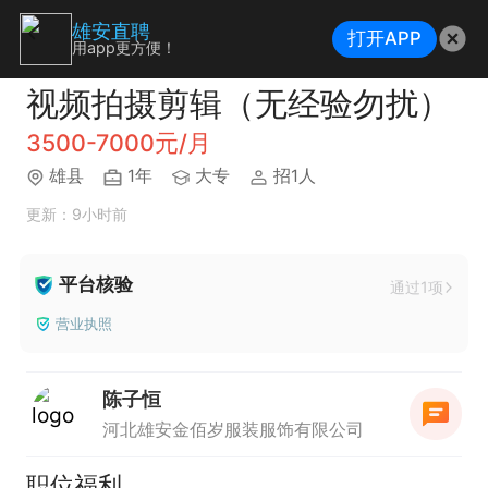
雄安直聘
打开APP
用app更方便！
视频拍摄剪辑（无经验勿扰）
3500-7000元/月
雄县
1年
大专
招1人
更新：9小时前
平台核验
通过1项
营业执照
陈子恒
河北雄安金佰岁服装服饰有限公司
职位福利