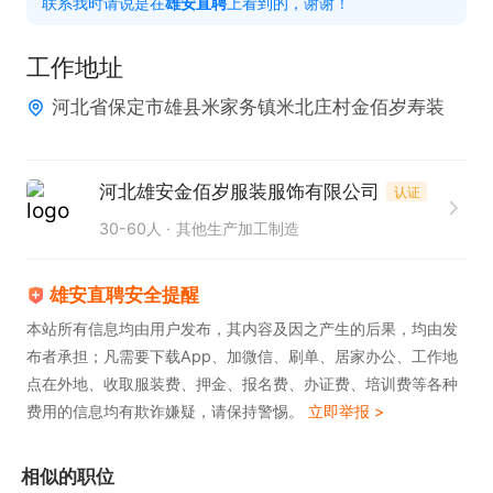
联系我时请说是在
雄安直聘
上看到的，谢谢！
务。

2. 熟悉拍摄设备的使用，具备良好的运镜能力。

工作地址
3. 拥有相关视频拍摄剪辑工作经验，能够快速适应工
河北省保定市雄县米家务镇米北庄村金佰岁寿装
作要求。
河北雄安金佰岁服装服饰有限公司
认证
30-60人
其他生产加工制造
雄安直聘安全提醒
本站所有信息均由用户发布，其内容及因之产生的后果，均由发
布者承担；凡需要下载App、加微信、刷单、居家办公、工作地
点在外地、收取服装费、押金、报名费、办证费、培训费等各种
费用的信息均有欺诈嫌疑，请保持警惕。
立即举报 >
相似的职位