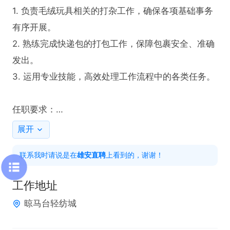
1. 负责毛绒玩具相关的打杂工作，确保各项基础事务
有序开展。

2. 熟练完成快递包的打包工作，保障包裹安全、准确
发出。

3. 运用专业技能，高效处理工作流程中的各类任务。

任职要求：

1. 具备扎实的动手能力，能够熟练应对打杂工作内
展开
容。

联系我时请说是在
雄安直聘
上看到的，谢谢！
2. 熟练掌握快递包打包技能，保证工作质量。

3. 持有有效驾驶证，能够熟练驾驶车辆。

工作地址
4. 具备良好的责任心和执行力，确保工作按时完成。

晾马台轻纺城
5. 拥有较强的学习能力，能快速适应工作要求。