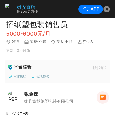
雄安直聘
打开APP
用app更方便！
招纸塑包装销售员
5000-6000元/月
雄县
经验不限
学历不限
招5人
更新：3小时前
平台核验
通过2项
营业执照
实地核验
张金槐
雄县鑫秋纸塑包装有限公司
职位详情