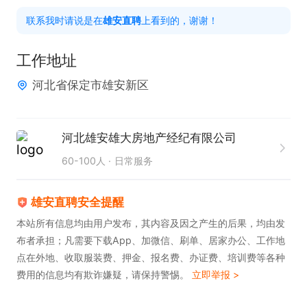
任职要求：

联系我时请说是在
雄安直聘
上看到的，谢谢！
1. 具备初中及以上学历。

2. 拥有较强的表达能力，能够清晰、准确地传达房产
工作地址
信息。

河北省保定市雄安新区
3. 吃苦耐劳，愿意为达成销售目标付出努力。
河北雄安雄大房地产经纪有限公司
60-100人
日常服务
雄安直聘安全提醒
本站所有信息均由用户发布，其内容及因之产生的后果，均由发
布者承担；凡需要下载App、加微信、刷单、居家办公、工作地
点在外地、收取服装费、押金、报名费、办证费、培训费等各种
费用的信息均有欺诈嫌疑，请保持警惕。
立即举报 >