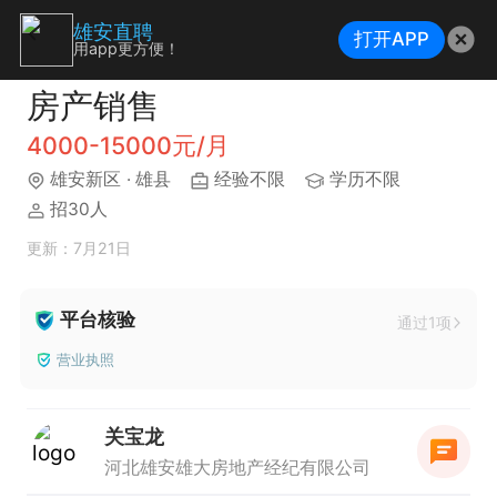
雄安直聘
打开APP
用app更方便！
房产销售
4000-15000元/月
雄安新区
· 雄县
经验不限
学历不限
招30人
更新：7月21日
平台核验
通过1项
营业执照
关宝龙
河北雄安雄大房地产经纪有限公司