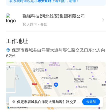
联系我时请说是在
雄安直聘
上看到的，谢谢！
任职要求：

强强科技(河北雄安)集团有限公司
1. 具备良好的货物整理、分拣及配送能力，熟悉建材
10人以下
餐饮
行业货物特性更佳。

2. 拥有较强的责任心，对待工作认真负责，注重细
工作地址
节，确保货物管理准确无误。

保定市容城县白洋淀大道与容仁路交叉口东北方向
3. 能够熟练操作相关物流设备，如叉车等（如有要
62米
求）。

4. 持有有效的驾驶证（如有配送驾驶要求）。

5. 具备团队协作精神，能与同事默契配合，共同完成
工作任务。

6. 有仓库管理经验者优先考虑，熟悉建材行业者优
先。
保定市容城县白洋淀大道与容仁路交叉口东北方向62米
去导航