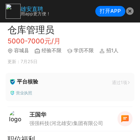
雄安直聘
打开APP
用app更方便！
仓库管理员
5000-7000元/月
容城县
经验不限
学历不限
招1人
更新：7月25日
平台核验
通过1项
营业执照
王国华
强强科技(河北雄安)集团有限公司
职位福利