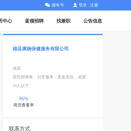
服务号
登录
|
注册
历中心
蓝领招聘
找兼职
公告信息
雄县康娴保健服务有限公司
雄县
居民和商务、日常服务 - 美发美容、浴室
10人以下
96%
简历查看率
联系方式