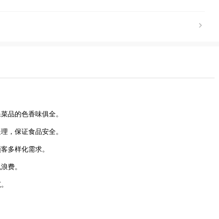
保菜品的色香味俱全。
处理，保证食品安全。
顾客多样化需求。
免浪费。
范。