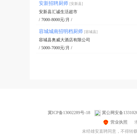
安新招聘厨师
[安新县]
安新县汇诚生活超市
/ 7000-8000元/月 /
容城城南招明档厨师
[容城县]
容城县奥威大酒店有限公司
/ 5000-7000元/月 /
冀ICP备13002289号-18
冀公网安备1331020
营业执照
未经雄安直聘同意，不得转载本