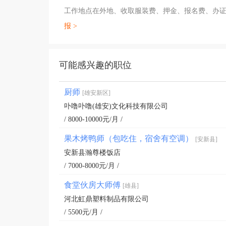
工作地点在外地、收取服装费、押金、报名费、办
报 >
可能感兴趣的职位
厨师
[雄安新区]
卟噜卟噜(雄安)文化科技有限公司
/ 8000-10000元/月 /
果木烤鸭师（包吃住，宿舍有空调）
[安新县]
安新县瀚尊楼饭店
/ 7000-8000元/月 /
食堂伙房大师傅
[雄县]
河北虹鼎塑料制品有限公司
/ 5500元/月 /