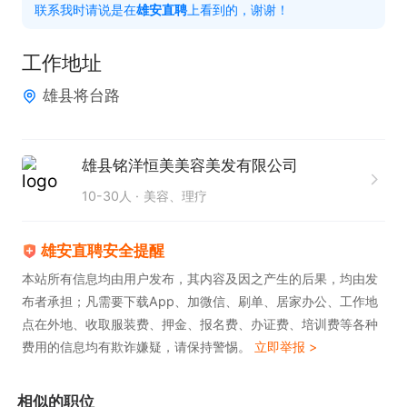
联系我时请说是在
雄安直聘
上看到的，谢谢！
3. 有美容顾问经验
工作地址
雄县将台路
雄县铭洋恒美美容美发有限公司
10-30人
美容、理疗
雄安直聘安全提醒
本站所有信息均由用户发布，其内容及因之产生的后果，均由发
布者承担；凡需要下载App、加微信、刷单、居家办公、工作地
点在外地、收取服装费、押金、报名费、办证费、培训费等各种
费用的信息均有欺诈嫌疑，请保持警惕。
立即举报 >
相似的职位