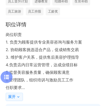
员工晋升计划
进修教育
结婚补助
生育补助
员工旅游
员工持股
工龄奖
职位详情
岗位职责

1. 负责为顾客提供专业美容咨询与服务方案

2. 协助顾客挑选适合产品，促成销售交易

3. 维护客户关系，提供售后美容护理指导

4.负责店内日常运营管理，达成业绩目标

5.监督美容服务质量，确保顾客满意

6.管理团队，组织培训与激励员工工作

任职要求

1. 美容相关专业或中专以上学历

展开
2. 具备良好沟通能力与服务意识
