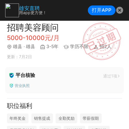
雄安直聘
打开APP
用app更方便！
招聘美容顾问
5000-10000元/月
雄县
· 雄县
3-5年
学历不限
招2人
更新：7月2日
平台核验
通过1项
营业执照
职位福利
年终奖金
销售提成
全勤奖励
带薪假期