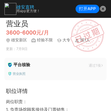
雄安直聘
打开APP
用app更方便！
营业员
3600-6000元/月
雄安新区
经验不限
大专
招1人
更新：7月9日
平台核验
通过1项
营业执照
职位详情
岗位职责：

1. 负责场馆顾客接待及门票销售；
