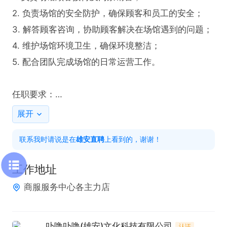
2. 负责场馆的安全防护，确保顾客和员工的安全；

3. 解答顾客咨询，协助顾客解决在场馆遇到的问题；

4. 维护场馆环境卫生，确保环境整洁；

5. 配合团队完成场馆的日常运营工作。

任职要求：

1. 大专以上学历，2年以上销售、店员工作经验；

展开
2.具备良好的沟通能力和服务意识；

联系我时请说是在
雄安直聘
上看到的，谢谢！
3.有责任心，能够独立处理和解决问题；

4.对安全防护有一定的认识和理解；

工作地址
4. 有团队合作精神，能够配合团队完成任务。

商服服务中心各主力店
底薪3600+提成；
卟噜卟噜(雄安)文化科技有限公司
认证