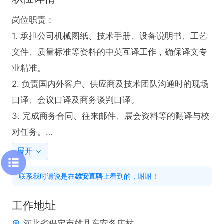
岗位职责：

1. 承担公司机械图纸、技术手册、设备说明书、工艺
文件、质量标准等资料的中英互译工作，确保译文专
业精准。

2. 负责国内外客户、供应商及技术团队沟通时的现场
口译、会议口译及商务谈判口译。

3. 完成商务合同、往来邮件、展会资料等的翻译与校
对任务。

4. 依据生产、项目及业务进度，配合完成领导交办的
展开
其他翻译及沟通协调工作。

联系我时请说是在
雄安直聘
上看到的，谢谢！
任职要求：

工作地址
1. 具备出色的中英互译能力，能够准确翻译各类专业
河北省保定市雄县东安各庄村