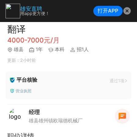
雄安直聘
打开APP
用app更方便！
翻译
4000-7000元/月
雄县
1年
本科
招1人
更新：2小时前
平台核验
通过1项
营业执照
经理
雄县雄州镇欧瑞德机械厂
职位详情