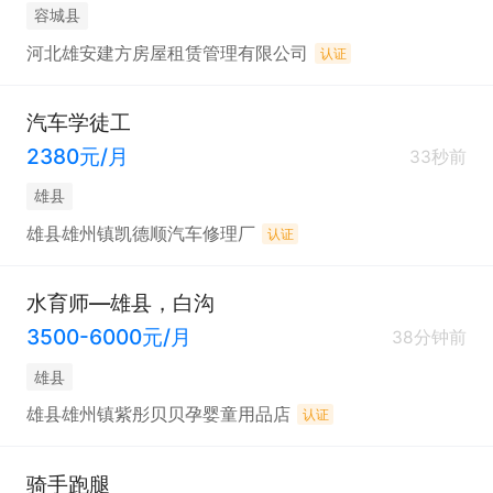
容城县
河北雄安建方房屋租赁管理有限公司
认证
汽车学徒工
2380元/月
33秒前
雄县
雄县雄州镇凯德顺汽车修理厂
认证
水育师—雄县，白沟
3500-6000元/月
38分钟前
雄县
雄县雄州镇紫彤贝贝孕婴童用品店
认证
骑手跑腿