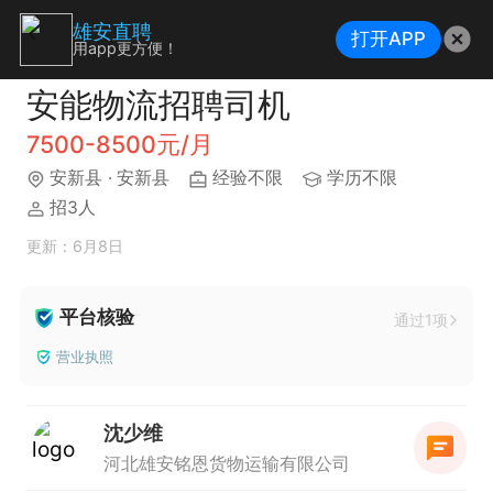
雄安直聘
打开APP
用app更方便！
安能物流招聘司机
7500-8500元/月
安新县
· 安新县
经验不限
学历不限
招3人
更新：6月8日
平台核验
通过1项
营业执照
沈少维
河北雄安铭恩货物运输有限公司