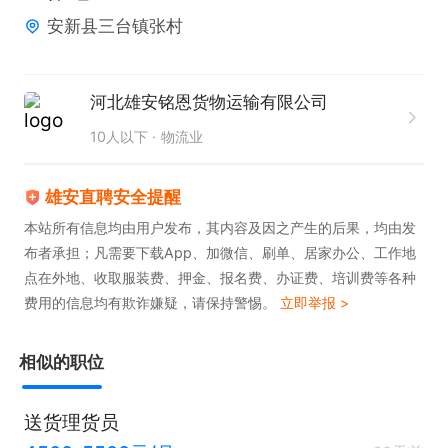
2. 熟练掌握电脑操作，能够熟练运用表格、文档等办
安新县三台镇张村
公软件。

3. 持有有效的驾驶证，具备丰富的驾驶经验。

4. 熟悉物流运输流程，具备良好的货物运输安全意
河北雄安铭恩货物运输有限公司
识。

10人以下
物流业
5. 工作认真负责，具备较强的责任心和团队协作精
神。

雄安直聘安全提醒
工作时间：根据物流业务需求安排，确保按时完成运
本站所有信息均由用户发布，其内容及因之产生的后果，均由发
布者承担；凡需要下载App、加微信、刷单、居家办公、工作地
输任务。
点在外地、收取服装费、押金、报名费、办证费、培训费等各种
费用的信息均有欺诈嫌疑，请保持警惕。
立即举报 >
相似的职位
送货理货员