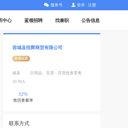
服务号
登录
|
注册
历中心
蓝领招聘
找兼职
公告信息
容城县恒辉商贸有限公司
企业认证
雄县
日用品、百货 - 百货批发零售
10-30人
32%
简历查看率
联系方式