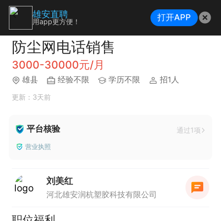
雄安直聘
打开APP
用app更方便！
防尘网电话销售
3000-30000元/月
雄县
经验不限
学历不限
招1人
更新：3天前
平台核验
通过1项
营业执照
刘美红
河北雄安润杭塑胶科技有限公司
职位福利