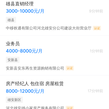
• 完成月度/季度/年度销售指标

雄县直销经理
3000-10000元/月
9分钟前
• 提交销售报表、工作计划与总结

雄县
中移铁通有限公司河北雄安分公司建设大街营业厅
认证
5. 配合与执行

业务员
4000-8000元/月
1分钟前
• 配合团队完成区域销售目标

安新县
安新县安东再生资源购销有限公司
认证
• 执行公司销售政策与价格体系

房产经纪人 包住宿 房屋租赁
二、任职要求

8000-12000元/月
17分钟前
雄安新区
1. 基本条件

河北雄安雄小家房产服务有限公司
认证