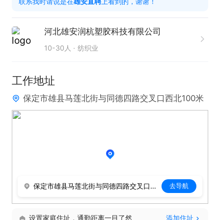
联系我时请说是在
雄安直聘
上看到的，谢谢！
• 建立客户档案，定期回访，维护长期合作

河北雄安润杭塑胶科技有限公司
• 处理询盘、报价、方案沟通

10-30人
纺织业
2. 产品与方案推广

工作地址
保定市雄县马莲北街与同德四路交叉口西北100米
• 熟悉防尘网/盖土网/防风抑尘网规格、材质、用途、
价格

• 按工地/环保需求推荐产品（聚乙烯、绿色盖土网、
阻燃、加密等）

保定市雄县马莲北街与同德四路交叉口西北100米
去导航
• 提供样品、参数、报价单、技术说明

设置家庭住址，通勤距离一目了然
添加住址