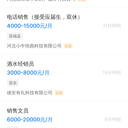
• 高中/中专及以上，市场营销、建材、环保、纺织等
电话销售（接受应届生，双休）
优先

4000-15000元/月
21分钟前
容城县
• 1年以上销售经验，建材/丝网/环保/工程类优先

河北小牛快跑科技有限公司
认证
酒水经销员
3000-8000元/月
19分钟前
2. 专业知识

容东
雄安有礼科技有限公司
认证
• 了解防尘网/盖土网/防风抑尘网产品知识

销售文员
• 懂材质（PE/聚乙烯）、克重、规格、用途、环保标
6000-20000元/月
8分钟前
准
