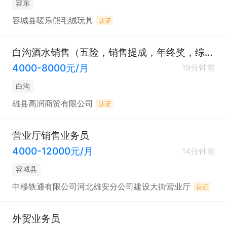
容东
容城县唛乐熊毛绒玩具
• 熟悉工地、市政、环保项目采购流程

认证
白沟酒水销售（五险，销售提成，年终奖，综合补助）
3. 能力要求

4000-8000元/月
19分钟前
• 沟通谈判、客户开拓、抗压执行力强

白沟
雄县高润商贸有限公司
认证
• 能独立陌拜、跟进项目

营业厅销售业务员
4000-12000元/月
• 熟练用Office、微信、电话、B2B平台

14分钟前
容城县
中移铁通有限公司河北雄安分公司建设大街营业厅
认证
4. 素质要求

外贸业务员