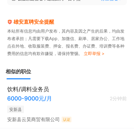
3. 销售全流程执行

雄安直聘安全提醒
• 商务谈判、合同签订、订单跟进

本站所有信息均由用户发布，其内容及因之产生的后果，均由发
布者承担；凡需要下载App、加微信、刷单、居家办公、工作地
• 催收货款，控制回款周期

点在外地、收取服装费、押金、报名费、办证费、培训费等各种
费用的信息均有欺诈嫌疑，请保持警惕。
立即举报 >
• 处理售后、质量异议、退换货

相似的职位
4. 市场与信息

饮料/调料业务员
6000-9000元/月
2分钟前
• 收集竞品、价格、政策、项目信息

安新县
• 反馈客户需求与产品改进建议

安新县云昊商贸有限公司
认证