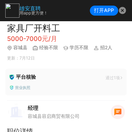
雄安直聘
打开APP
用app更方便！
家具厂开料工
5000-7000元/月
容城县
经验不限
学历不限
招2人
更新：7月12日
平台核验
通过1项
营业执照
经理
容城县容启商贸有限公司
职位详情