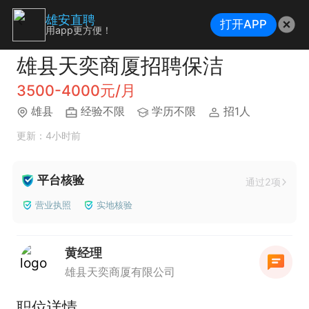
雄安直聘
打开APP
用app更方便！
雄县天奕商厦招聘保洁
3500-4000元/月
雄县
经验不限
学历不限
招1人
更新：4小时前
平台核验
通过2项
营业执照
实地核验
黄经理
雄县天奕商厦有限公司
职位详情