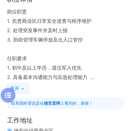
岗位职责  

1. 负责商业区日常安全巡查与秩序维护  

2. 处理突发事件并及时上报  

3. 协助管理车辆停放及出入口管控  

任职要求  

1. 初中及以上学历，退伍军人优先  

2. 具备基本沟通能力与应急处理能力  

3. 熟悉安保设备操作，有相关经验者优先
展开
联系我时请说是在
雄安直聘
上看到的，谢谢！
工作地址
雄安中绿里商业区