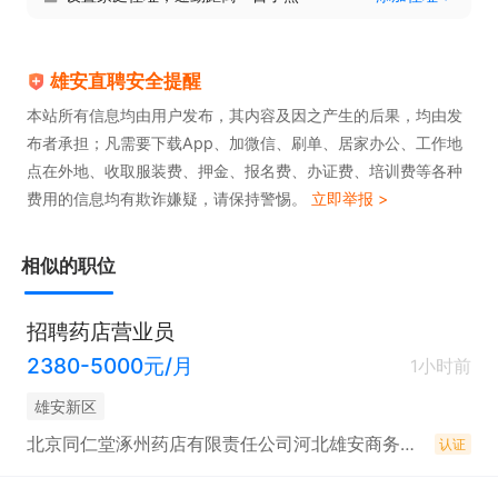
3. 熟练使用办公软件，反应灵活，善于沟通，抗压能
力良好。

雄安直聘安全提醒
本站所有信息均由用户发布，其内容及因之产生的后果，均由发
4. 热爱服务行业，有耐心、有责任心，长期稳定发展
布者承担；凡需要下载App、加微信、刷单、居家办公、工作地
者优先。
点在外地、收取服装费、押金、报名费、办证费、培训费等各种
费用的信息均有欺诈嫌疑，请保持警惕。
立即举报 >
相似的职位
招聘药店营业员
2380-5000元/月
1小时前
雄安新区
北京同仁堂涿州药店有限责任公司河北雄安商务服务中心分公司
认证