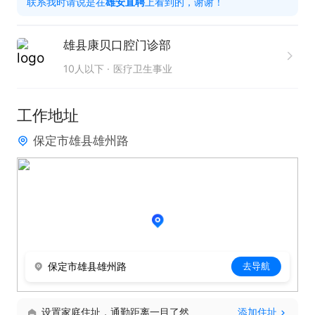
联系我时请说是在
雄安直聘
上看到的，谢谢！
4. 完成收费结算、单据归档、每日账务核对，保证账
雄县康贝口腔门诊部
目清晰。

10人以下
医疗卫生事业
5. 管理前台物资、宣传品摆放，保持公共区域整洁美
工作地址
观。

保定市雄县雄州路
任职要求

1. 举止大方，具备良好职业礼仪。

2. 具备1年及以上前台接待、客户服务相关工作经
保定市雄县雄州路
去导航
验，有口腔门诊工作经验者优先。

设置家庭住址，通勤距离一目了然
添加住址