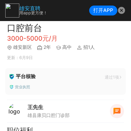
雄安直聘
打开APP
用app更方便！
口腔前台
3000-5000元/月
雄安新区
2年
高中
招1人
更新：6月9日
平台核验
通过1项
营业执照
王先生
雄县康贝口腔门诊部
职位福利