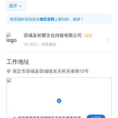
展开
📋 任职要求

联系我时请说是在
雄安直聘
上看到的，谢谢！
▪ 普通话流畅，音色有辨识度即可

▪ 有无经验都行，内向、零基础也不怕

容城县初耀文化传媒有限公司
认证
▪ 态度端正，愿意长期发展，服从安排

10-30人
商务服务
▪ 每日在岗6-8小时，全程不露脸语音直播

工作地址
保定市容城县容城镇东关村东泰路15号
🎁 优厚福利

🔹 包住宿+配套设备，单间独卫，环境舒适

🔹 一对一新人带教，专业免费培训

🔹 时长奖、数据奖多劳多得，收入多多

🔹 节日福利+定期团建，工作氛围轻松
保定市容城县容城镇东关村东泰路15号
去导航