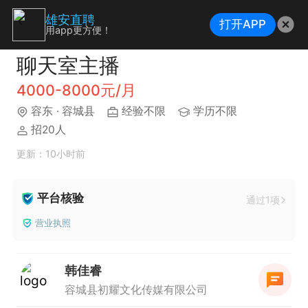
雄安直聘
打开APP
用app更方便！
聊天室主播
4000-8000元/月
容东
· 容城县
经验不限
学历不限
招20人
更新：10小时前
平台核验
通过1项
营业执照
韩佳睿
容城县初耀文化传媒有限公司