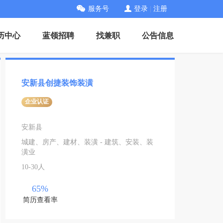
服务号
登录
|
注册
历中心
蓝领招聘
找兼职
公告信息
安新县创捷装饰装潢
企业认证
安新县
城建、房产、建材、装潢 - 建筑、安装、装
潢业
10-30人
65%
简历查看率