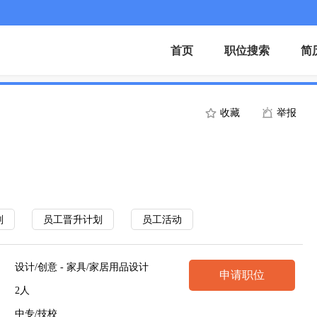
首页
职位搜索
简
收藏
举报
划
员工晋升计划
员工活动
设计/创意 - 家具/家居用品设计
申请职位
2人
中专/技校