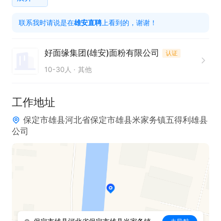
1. 具备相关产品打包工作经验者优先。

联系我时请说是在
雄安直聘
上看到的，谢谢！
2. 能够熟练操作自动打包机等相关设备。

3. 工作认真负责，有较强的质量意识，确保产品包装
好面缘集团(雄安)面粉有限公司
认证
符合标准。

10-30人
其他
4. 具备良好的团队协作精神，能与同事有效配合完成
工作。

工作地址
5. 拥有较强的责任心，对产品包装环节严格把关。

保定市雄县河北省保定市雄县米家务镇五得利雄县
6. 可适应包吃包住的工作环境，享受五险及年终奖
公司
金、综合补贴等福利。