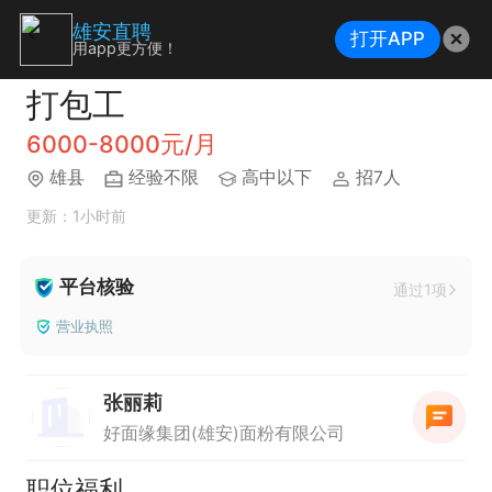
雄安直聘
打开APP
用app更方便！
打包工
6000-8000元/月
雄县
经验不限
高中以下
招7人
更新：1小时前
平台核验
通过1项
营业执照
张丽莉
好面缘集团(雄安)面粉有限公司
职位福利