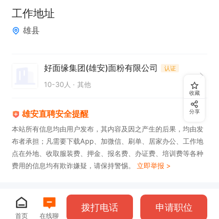
1. 具备中控设备操作相关技能与经验。

工作地址
2. 能够熟练查看和分析设备运行数据。

雄县
3. 拥有良好的责任心和应急处理能力。

4. 掌握相关设备的维护保养知识。

5. 可适应倒班工作制度，具备团队协作精神。
好面缘集团(雄安)面粉有限公司
认证
10-30人
其他
收藏
分享
雄安直聘安全提醒
本站所有信息均由用户发布，其内容及因之产生的后果，均由发
布者承担；凡需要下载App、加微信、刷单、居家办公、工作地
点在外地、收取服装费、押金、报名费、办证费、培训费等各种
费用的信息均有欺诈嫌疑，请保持警惕。
立即举报 >
拨打电话
申请职位
首页
在线聊