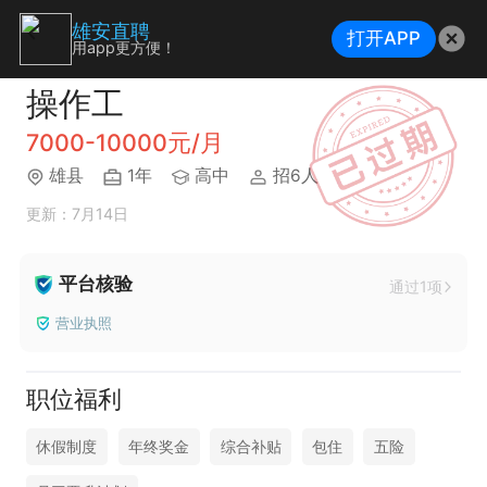
雄安直聘
打开APP
用app更方便！
操作工
7000-10000元/月
雄县
1年
高中
招6人
更新：7月14日
平台核验
通过1项
营业执照
职位福利
休假制度
年终奖金
综合补贴
包住
五险