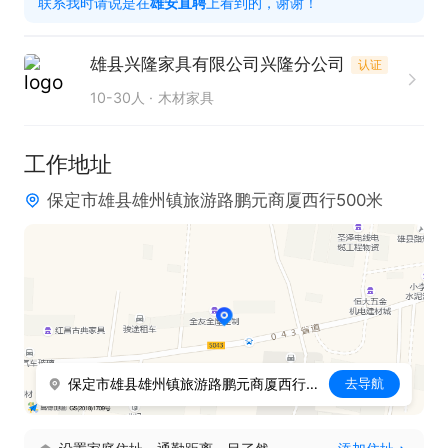
联系我时请说是在
雄安直聘
上看到的，谢谢！
互动。

2. 拥有较强的销售技巧，懂得把握客户需求促成交
雄县兴隆家具有限公司兴隆分公司
认证
易。

10-30人
木材家具
3. 熟悉家具产品知识，能够准确介绍产品优势特点。

4. 持有有效的健康证明，确保能正常履行工作职责。

工作地址
5. 具有相关行业经验者优先考虑，能更快适应工作节
保定市雄县雄州镇旅游路鹏元商厦西行500米
奏。

6. 拥有积极主动的工作态度，愿意为客户提供优质服
务。
保定市雄县雄州镇旅游路鹏元商厦西行500米
去导航