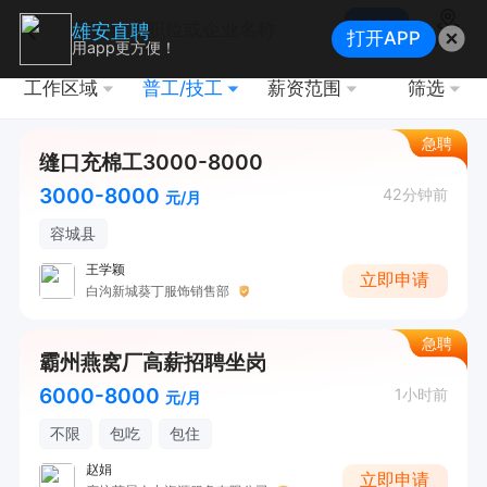
搜索
雄安直聘
打开APP
地图
用app更方便！
工作区域
普工/技工
薪资范围
筛选
急聘
缝口充棉工3000-8000
3000-8000
42分钟前
元/月
容城县
王学颖
立即申请
白沟新城葵丁服饰销售部
急聘
霸州燕窝厂高薪招聘坐岗
6000-8000
1小时前
元/月
不限
包吃
包住
赵娟
立即申请