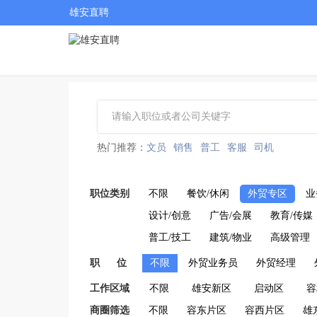
雄安直聘
热门推荐：
文员
销售
普工
客服
司机
职位类别
不限
餐饮/休闲
外贸专区
业
设计/创意
广告/会展
教育/传媒
普工/技工
建筑/物业
高级管理
职 位
不限
外贸业务员
外贸经理
工作区域
不限
雄安新区
启动区
容
商圈筛选
不限
容东片区
容西片区
雄