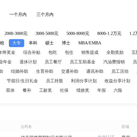
一个月内
三个月内
2000-3000元
3000-5000元
5000-8000元
8000-1.2万元
1.
技校
大专
本科
硕士
博士
MBA/EMBA
年终奖金
综合补贴
包吃
包住
销售提成
全勤奖励
五
业年金
退休计划
员工餐厅
员工互助基金
汽油费报销
员
助
结婚补助
生育补助
交通补助
通讯补助
员工活动
节假日/生日礼金
员工持股
利润分享计划
收益分享计划
双休
餐补
工龄奖
社保
绩效奖
年假
六险
公司名
区域