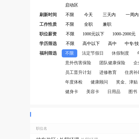
启动区
刷新时间
不限
今天
三天内
一周内
工作性质
不限
全职
兼职
职位薪资
不限
1000元以下
1000-2000元
学历筛选
不限
高中以下
高中
中专/
福利筛选
不限
法定节假日
休假制度
意外伤害保险
团队健康保险
企
员工晋升计划
进修教育
住房补
年度体检
健康顾问
奖金、津贴
健身卡
美容卡
日用品
图书
职位名