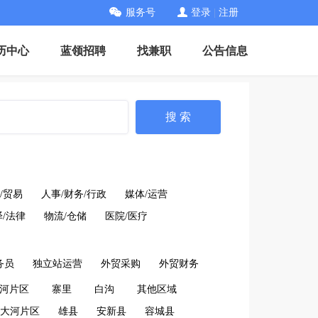
服务号
登录
|
注册
历中心
蓝领招聘
找兼职
公告信息
搜 索
/贸易
人事/财务/行政
媒体/运营
/法律
物流/仓储
医院/医疗
务员
独立站运营
外贸采购
外贸财务
河片区
寨里
白沟
其他区域
大河片区
雄县
安新县
容城县