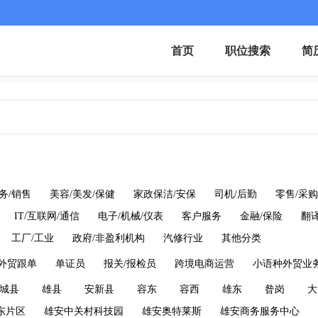
首页
职位搜索
简
务/销售
美容/美发/保健
家政保洁/安保
司机/后勤
零售/采购
IT/互联网/通信
电子/机械/仪表
客户服务
金融/保险
翻译
工厂/工业
政府/非盈利机构
汽修行业
其他分类
外贸跟单
单证员
报关/报检员
跨境电商运营
小语种外贸业
城县
雄县
安新县
容东
容西
雄东
昝岗
大
东片区
雄安中关村科技园
雄安奥特莱斯
雄安商务服务中心