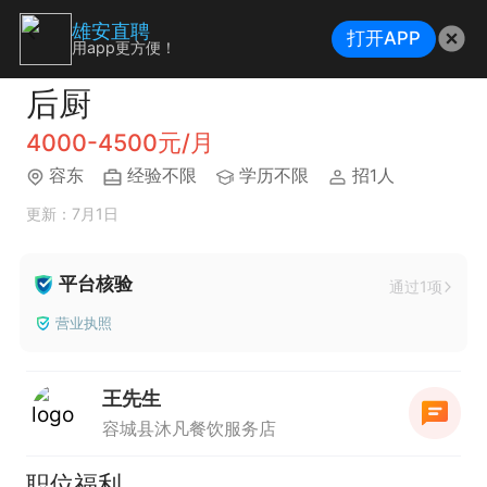
雄安直聘
打开APP
用app更方便！
后厨
4000-4500元/月
容东
经验不限
学历不限
招1人
更新：7月1日
平台核验
通过1项
营业执照
王先生
容城县沐凡餐饮服务店
职位福利