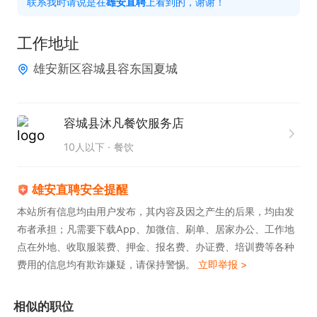
联系我时请说是在
雄安直聘
上看到的，谢谢！
任职要求：

1. 拥有餐饮后厨工作经验，熟知各类菜品制作流程。

工作地址
2. 掌握基础烹饪技能，具备制作多种菜品的能力。

雄安新区容城县容东国夏城
3. 具备良好食品安全意识，严格遵守相关规定。

4. 工作认真负责，拥有较强执行力与团队协作精神。
容城县沐凡餐饮服务店
10人以下
餐饮
雄安直聘安全提醒
本站所有信息均由用户发布，其内容及因之产生的后果，均由发
布者承担；凡需要下载App、加微信、刷单、居家办公、工作地
点在外地、收取服装费、押金、报名费、办证费、培训费等各种
费用的信息均有欺诈嫌疑，请保持警惕。
立即举报 >
相似的职位