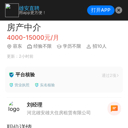
雄安直聘
打开APP
用app更方便！
房产中介
4000-15000元/月
容东
经验不限
学历不限
招10人
更新：2小时前
平台核验
通过2项
营业执照
实名核验
刘经理
河北雄安雄大住房租赁有限公司
职位详情