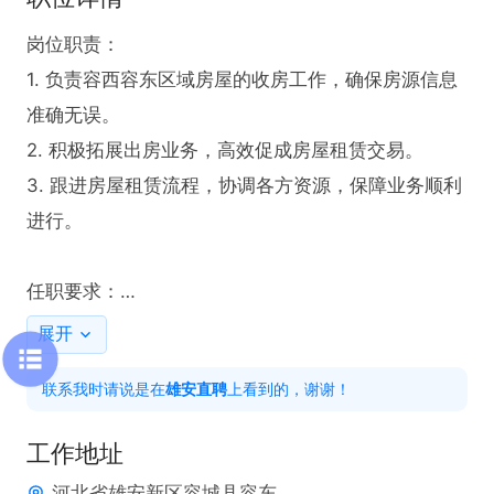
岗位职责：

1. 负责容西容东区域房屋的收房工作，确保房源信息
准确无误。

2. 积极拓展出房业务，高效促成房屋租赁交易。

3. 跟进房屋租赁流程，协调各方资源，保障业务顺利
进行。

任职要求：

1. 具备房产相关经验者优先考虑。

展开
2. 拥有良好的沟通能力与客户服务意识。

联系我时请说是在
雄安直聘
上看到的，谢谢！
3. 工作认真负责，具备较强的执行力。
工作地址
河北省雄安新区容城县容东