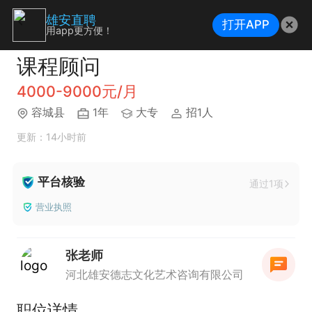
雄安直聘
打开APP
用app更方便！
课程顾问
4000-9000元/月
容城县
1年
大专
招1人
更新：14小时前
平台核验
通过1项
营业执照
张老师
河北雄安德志文化艺术咨询有限公司
职位详情