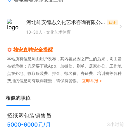
2.对教育行业有深入理解，能够准确把握市场动态。

3.具有较强的组织和规划能力，能够有效管理课程和
教员。

河北雄安德志文化艺术咨询有限公司
认证
4.具备良好的团队合作精神，能够与团队成员有效沟
10-30人
文化艺术体育
通。

5.能够承受工作压力，具备良好的问题解决能力。
雄安直聘安全提醒
本站所有信息均由用户发布，其内容及因之产生的后果，均由发
布者承担；凡需要下载App、加微信、刷单、居家办公、工作地
点在外地、收取服装费、押金、报名费、办证费、培训费等各种
费用的信息均有欺诈嫌疑，请保持警惕。
立即举报 >
相似的职位
招纸塑包装销售员
5000-6000元/月
3小时前