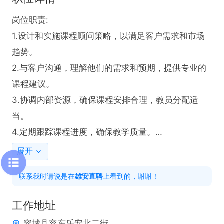
岗位职责:

1.设计和实施课程顾问策略，以满足客户需求和市场
趋势。

2.与客户沟通，理解他们的需求和预期，提供专业的
课程建议。

3.协调内部资源，确保课程安排合理，教员分配适
当。

4.定期跟踪课程进度，确保教学质量。

5.处理客户投诉和问题，确保客户满意度。

展开
联系我时请说是在
雄安直聘
上看到的，谢谢！
任职要求：

1.具备优秀的沟通能力和协调能力，能够与客户建立
工作地址
良好关系。

容城县容东乐安北二街