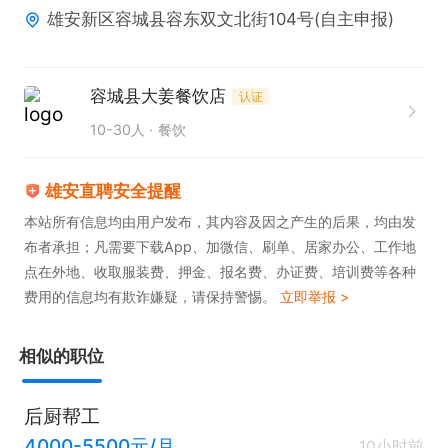
雄安新区容城县容东双文北街104号(自主申报)
2. 工作认真负责，注重细节，能高效完成各项任务。

3. 干活麻利，动作敏捷，能在快节奏环境中保持良好
状态。
容城县大姜餐饮店
认证
10-30人
餐饮
雄安直聘安全提醒
本站所有信息均由用户发布，其内容及因之产生的后果，均由发
布者承担；凡需要下载App、加微信、刷单、居家办公、工作地
点在外地、收取服装费、押金、报名费、办证费、培训费等各种
费用的信息均有欺诈嫌疑，请保持警惕。
立即举报 >
相似的职位
后厨帮工
4000-5500元/月
10小时前