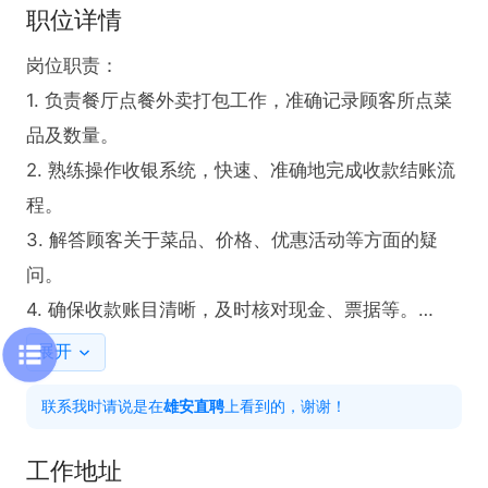
职位详情
岗位职责：

1. 负责餐厅点餐外卖打包工作，准确记录顾客所点菜
品及数量。

2. 熟练操作收银系统，快速、准确地完成收款结账流
程。

3. 解答顾客关于菜品、价格、优惠活动等方面的疑
问。

4. 确保收款账目清晰，及时核对现金、票据等。

5. 协助餐厅其他相关工作，如整理餐桌、补充餐具
展开
等。

联系我时请说是在
雄安直聘
上看到的，谢谢！
任职要求：

工作地址
1. 具备餐饮店相关工作经验。
